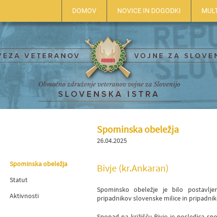
DOMOV
NOVICE IN DOGODKI
MUL
Spominska obeležja
26.04.2025
Spominska obeležja
Bivje (kr.Ankaran)
Statut
Spominsko obeležje je bilo postavlj
Aktivnosti
pripadnikov slovenske milice in pripadnik
Spopad na križišču Bivje je posledica sp