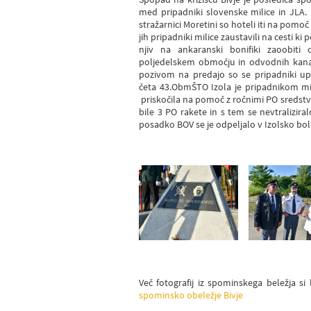
med pripadniki slovenske milice in JLA.
stražarnici Moretini so hoteli iti na pom
jih pripadniki milice zaustavili na cesti ki
njiv na ankaranski bonifiki zaoobiti 
poljedelskem območju in odvodnih kanal
pozivom na predajo so se pripadniki upir
četa 43.ObmŠTO Izola je pripadnikom mil
priskočila na pomoč z ročnimi PO sredst
bile 3 PO rakete in s tem se nevtralizir
posadko BOV se je odpeljalo v Izolsko bol
Več fotografij iz spominskega beležja si
spominsko obeležje Bivje