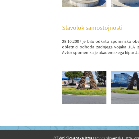
Slavolok samostojnosti
28.10.2007 je bilo odkrito spominsko ob
obletnici odhoda zadnjega vojaka JLA iz
Avtor spomenika je akademskega kipar Ja
OZVVS Slovenska Istra
,OZVVS Slovenska Istra, Vo