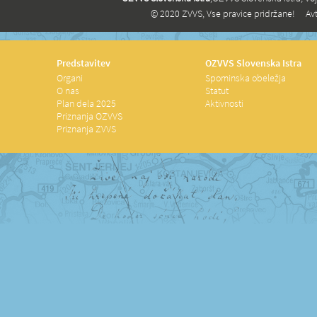
© 2020 ZVVS, Vse pravice pridržane!
Avt
Predstavitev
OZVVS Slovenska Istra
Organi
Spominska obeležja
O nas
Statut
Plan dela 2025
Aktivnosti
Priznanja OZVVS
Priznanja ZVVS