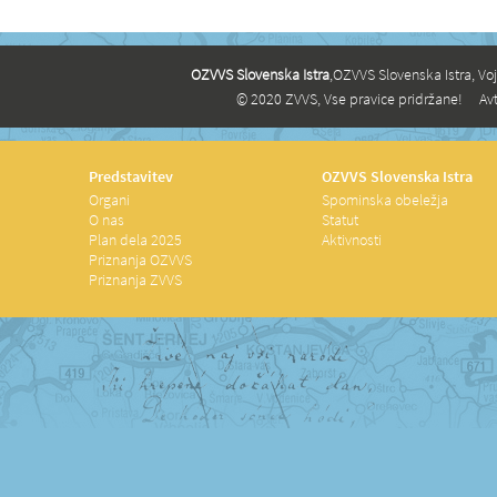
OZVVS Slovenska Istra
,OZVVS Slovenska Istra, Vo
© 2020 ZVVS, Vse pravice pridržane!
Avt
Predstavitev
OZVVS Slovenska Istra
Organi
Spominska obeležja
O nas
Statut
Plan dela 2025
Aktivnosti
Priznanja OZVVS
Priznanja ZVVS